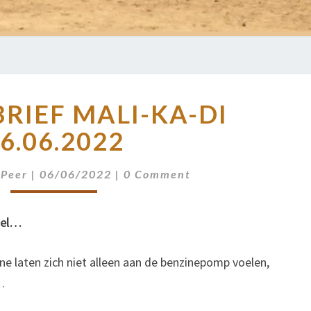
NIEUWSBRIEF
RIEF MALI-KA-DI
MALI-
KA-
6.06.2022
DI
06.06.2022
Comments
 Peer
|
06/06/2022
|
0 Comment
sel…
e laten zich niet alleen aan de benzinepomp voelen,
…