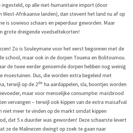
 ingesteld, op alle niet-humanitaire import (door
West-Afrikaanse landen), dan stevent het land nu af op
ne is sowieso schaars en peperduur geworden. Maar
an grote dreigende voedseltekorten!
inezen! Zo is Souleymane voor het eerst begonnen met de
 de school, maar ook in de dorpen Touena en Bolitoumou.
, maar de twee eerder genoemde dorpen hebben nog weinig
e moestuinen. Dus, die worden extra begeleid met
de
a, terwijl op de 2
ha aardappelen, sla, boontjes worden
veevoeder, maar voor menselijke consumptie: maïsbrood
n vervangen – terwijl ook kippen van de extra maïsafval
n niet meer te vinden op de markt omdat kippen
, dat 5 x duurder was geworden! Deze schaarste levert
 dat ze de Malinezen dwingt op zoek te gaan naar