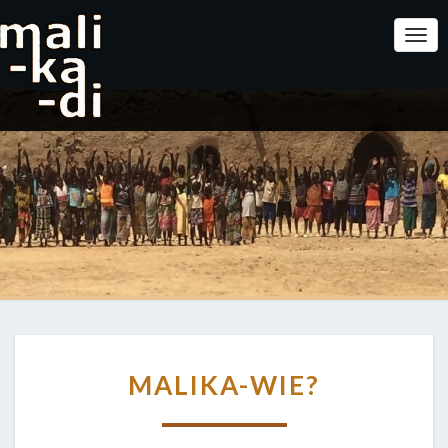
Togg
MALIKA-
MALIKA-WIE?
WIE?