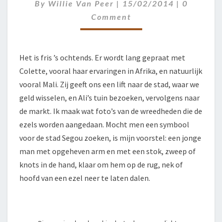
Comment
By
Willie Van Peer
|
15/02/2014
|
0
Comment
Het is fris ’s ochtends. Er wordt lang gepraat met
Colette, vooral haar ervaringen in Afrika, en natuurlijk
vooral Mali. Zij geeft ons een lift naar de stad, waar we
geld wisselen, en Ali’s tuin bezoeken, vervolgens naar
de markt. Ik maak wat foto’s van de wreedheden die de
ezels worden aangedaan. Mocht men een symbool
voor de stad Segou zoeken, is mijn voorstel: een jonge
man met opgeheven arm en met een stok, zweep of
knots in de hand, klaar om hem op de rug, nek of
hoofd van een ezel neer te laten dalen.