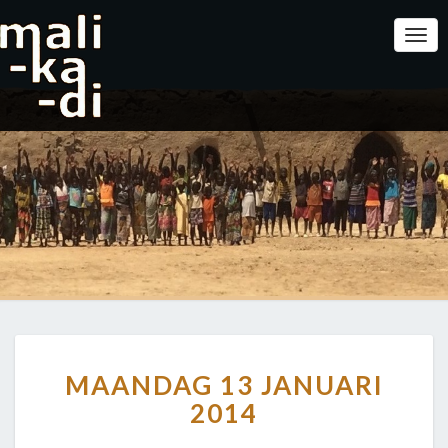
Togg
Navi
MAANDAG
MAANDAG 13 JANUARI
13
JANUARI
2014
2014