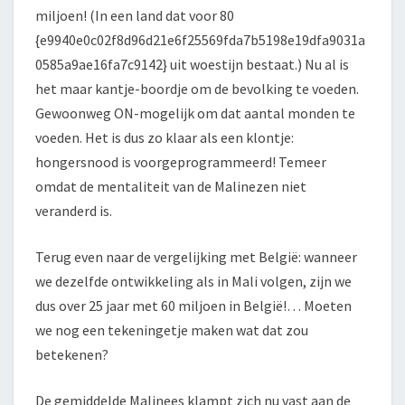
miljoen! (In een land dat voor 80
{e9940e0c02f8d96d21e6f25569fda7b5198e19dfa9031a
0585a9ae16fa7c9142} uit woestijn bestaat.) Nu al is
het maar kantje-boordje om de bevolking te voeden.
Gewoonweg ON-mogelijk om dat aantal monden te
voeden. Het is dus zo klaar als een klontje:
hongersnood is voorgeprogrammeerd! Temeer
omdat de mentaliteit van de Malinezen niet
veranderd is.
Terug even naar de vergelijking met België: wanneer
we dezelfde ontwikkeling als in Mali volgen, zijn we
dus over 25 jaar met 60 miljoen in België!… Moeten
we nog een tekeningetje maken wat dat zou
betekenen?
De gemiddelde Malinees klampt zich nu vast aan de