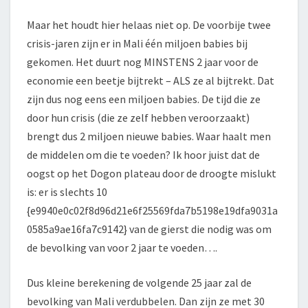
Maar het houdt hier helaas niet op. De voorbije twee
crisis-jaren zijn er in Mali één miljoen babies bij
gekomen. Het duurt nog MINSTENS 2 jaar voor de
economie een beetje bijtrekt – ALS ze al bijtrekt. Dat
zijn dus nog eens een miljoen babies. De tijd die ze
door hun crisis (die ze zelf hebben veroorzaakt)
brengt dus 2 miljoen nieuwe babies. Waar haalt men
de middelen om die te voeden? Ik hoor juist dat de
oogst op het Dogon plateau door de droogte mislukt
is: er is slechts 10
{e9940e0c02f8d96d21e6f25569fda7b5198e19dfa9031a
0585a9ae16fa7c9142} van de gierst die nodig was om
de bevolking van voor 2 jaar te voeden….
Dus kleine berekening de volgende 25 jaar zal de
bevolking van Mali verdubbelen. Dan zijn ze met 30