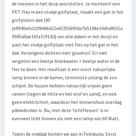
de mensen in het dorp voorstellen. Je monteert een
PET-fles in een stukje golfplaat, maakt een gat in het
golfplaten dak (90
{e9940e0c02f8d96d21e6f25569fda7b5198e19dfa9031a
0585a9ae16fa7c9142} van alle daken in het dorp) en
past het stukje golfplaat met fles op het gat in het
dak. Vervolgens dichten met ‘goudron’. En niet
vergeten een beetje bleekwater + beetje water in de
fles te doen. Het resultaat is een soort natuurlijke
lamp binnen in de kamer, tenminste zolang de zon
schijnt. De huizen hebben natuurlijk vrijwel geen
ramen (tegen de hitte en het stof en zand), en ook
geen elektriciteit, waardoor het binnenshuis overdag
pikkedonker is. Nu, met deze ‘lichtflessen’ is er
evenveel licht binnen als met een lamp van 60 Watt.
Tegen de middag komen we aan in Fintiguila. Eerst