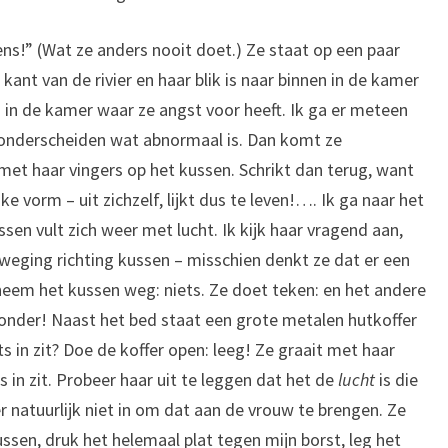
ns!” (Wat ze anders nooit doet.) Ze staat op een paar
ant van de rivier en haar blik is naar binnen in de kamer
 is in de kamer waar ze angst voor heeft. Ik ga er meteen
 onderscheiden wat abnormaal is. Dan komt ze
et haar vingers op het kussen. Schrikt dan terug, want
ke vorm – uit zichzelf, lijkt dus te leven!…. Ik ga naar het
sen vult zich weer met lucht. Ik kijk haar vragend aan,
eging richting kussen – misschien denkt ze dat er een
 neem het kussen weg: niets. Ze doet teken: en het andere
onder! Naast het bed staat een grote metalen hutkoffer
s in zit? Doe de koffer open: leeg! Ze graait met haar
s in zit. Probeer haar uit te leggen dat het de
lucht
is die
r natuurlijk niet in om dat aan de vrouw te brengen. Ze
kussen, druk het helemaal plat tegen mijn borst, leg het