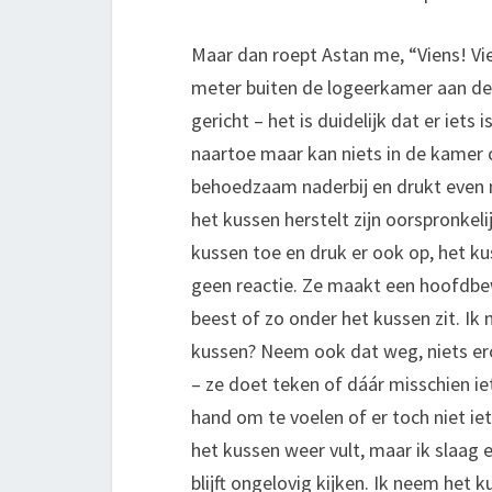
Maar dan roept Astan me, “Viens! Vie
meter buiten de logeerkamer aan de k
gericht – het is duidelijk dat er iets
naartoe maar kan niets in de kamer
behoedzaam naderbij en drukt even m
het kussen herstelt zijn oorspronkelij
kussen toe en druk er ook op, het kus
geen reactie. Ze maakt een hoofdbew
beest of zo onder het kussen zit. Ik
kussen? Neem ook dat weg, niets er
– ze doet teken of dáár misschien iet
hand om te voelen of er toch niet iet
het kussen weer vult, maar ik slaag e
blijft ongelovig kijken. Ik neem het 