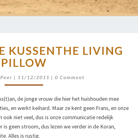
HET
E KUSSEN
THE LIVING
LEVENDE
KUSSEN
THE
PILLOW
LIVING
PILLOW
Comments
 Peer
|
11/12/2011
|
0 Comment
As(t)an, de jonge vrouw die hier het huishouden mee
ies, en werkt keihard. Maar ze kent geen Frans, en onze
ook niet veel, dus is onze communicatie redelijk
 er is geen stroom, dus lezen we verder in de Koran,
. Alles is rustig.