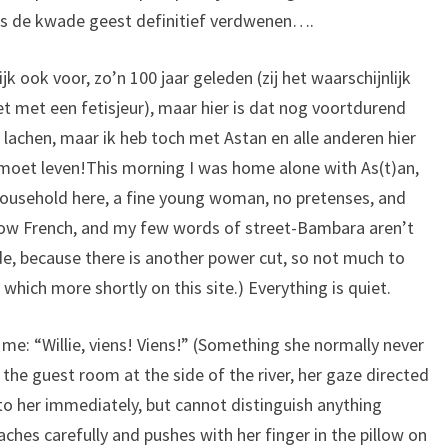
is de kwade geest definitief verdwenen….
k ook voor, zo’n 100 jaar geleden (zij het waarschijnlijk
t met een fetisjeur), maar hier is dat nog voortdurend
lachen, maar ik heb toch met Astan en alle anderen hier
 moet leven!
This morning I was home alone with As(t)an,
ousehold here, a fine young woman, no pretenses, and
know French, and my few words of street-Bambara aren’t
de, because there is another power cut, so not much to
which more shortly on this site.) Everything is quiet.
s me: “Willie, viens! Viens!” (Something she normally never
he guest room at the side of the river, her gaze directed
to her immediately, but cannot distinguish anything
ches carefully and pushes with her finger in the pillow on