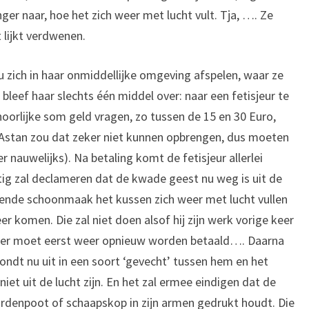
nger naar, hoe het zich weer met lucht vult. Tja, …. Ze
 lijkt verdwenen.
ou zich in haar onmiddellijke omgeving afspelen, waar ze
leef haar slechts één middel over: naar een fetisjeur te
oorlijke som geld vragen, zo tussen de 15 en 30 Euro,
Astan zou dat zeker niet kunnen opbrengen, dus moeten
ier nauwelijks). Na betaling komt de fetisjeur allerlei
tig zal declameren dat de kwade geest nu weg is uit de
lgende schoonmaak het kussen zich weer met lucht vullen
 komen. Die zal niet doen alsof hij zijn werk vorige keer
e, er moet eerst weer opnieuw worden betaald…. Daarna
ondt nu uit in een soort ‘gevecht’ tussen hem en het
iet uit de lucht zijn. En het zal ermee eindigen dat de
aardenpoot of schaapskop in zijn armen gedrukt houdt. Die