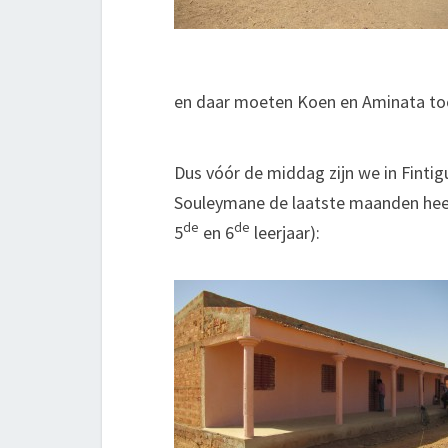
en daar moeten Koen en Aminata t
Dus vóór de middag zijn we in Finti
Souleymane de laatste maanden heeft
de
de
5
en 6
leerjaar):