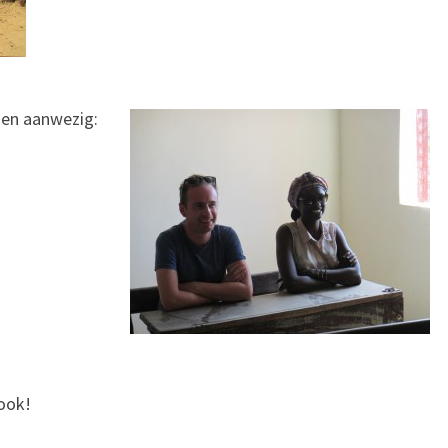
ngen aanwezig:
ook!