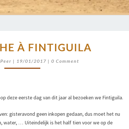
DIMANCHE
E À FINTIGUILA
À
FINTIGUILA
Comments
 Peer
|
19/01/2017
|
0 Comment
op deze eerste dag van dit jaar al bezoeken we Fintiguila.
bleven: gisteravond geen inkopen gedaan, dus moet het nu
 water, … Uiteindelijk is het half tien voor we op de