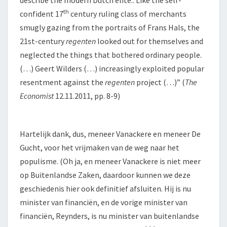
describe the modern Dutch elite.. Like the self-
th
confident 17
century ruling class of merchants
smugly gazing from the portraits of Frans Hals, the
21st-century
regenten
looked out for themselves and
neglected the things that bothered ordinary people.
(…) Geert Wilders (…) increasingly exploited popular
resentment against the
regenten
project (…)” (
The
Economist
12.11.2011, pp. 8-9)
Hartelijk dank, dus, meneer Vanackere en meneer De
Gucht, voor het vrijmaken van de weg naar het
populisme. (Oh ja, en meneer Vanackere is niet meer
op Buitenlandse Zaken, daardoor kunnen we deze
geschiedenis hier ook definitief afsluiten. Hij is nu
minister van financiën, en de vorige minister van
financiën, Reynders, is nu minister van buitenlandse