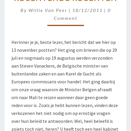
REGENTEN
Comment
By
Willie Van Peer
|
18/12/2011
|
0
Comment
Herinner je je, beste lezer, het bericht dat we hier op
13 november postten? Het ging om brieven die op 29
juli en nogmaals op 19 augustus werden verzonden
aan Steven Vanackere, de Belgische minister van
buitenlandse zaken en aan Karel de Gucht als
Europees commissaris voor handel. Het ging daarbij
om onze vraag waarom de Minister Belgen afraadt
om naar Mali te reizen wanneer daar geen goede
reden voor is. Zoals je hebt kunnen lezen, vinden deze
verkozenen het niet nodig om op ernstige vragen
over hun beleid te antwoorden. Wel, heel beleefd is
zoiets toch niet, heren? U heeft toch een heel kabinet