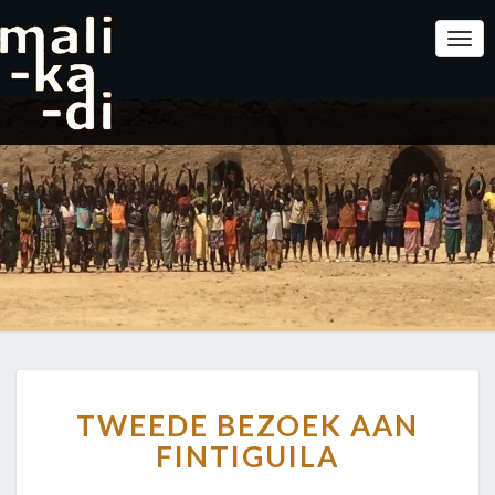
Togg
Navi
TWEEDE
TWEEDE BEZOEK AAN
BEZOEK
AAN
FINTIGUILA
FINTIGUILA