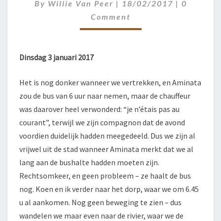
Comment
By
Willie Van Peer
|
18/02/2017
|
0
Comment
Dinsdag 3 januari 2017
Het is nog donker wanneer we vertrekken, en Aminata
zou de bus van 6 uur naar nemen, maar de chauffeur
was daarover heel verwonderd: “je n’étais pas au
courant”, terwijl we zijn compagnon dat de avond
voordien duidelijk hadden meegedeeld. Dus we zijn al
vrijwel uit de stad wanneer Aminata merkt dat we al
lang aan de bushalte hadden moeten zijn.
Rechtsomkeer, en geen probleem – ze haalt de bus
nog. Koen en ik verder naar het dorp, waar we om 6.45
u al aankomen. Nog geen beweging te zien – dus
wandelen we maar even naar de rivier, waar we de