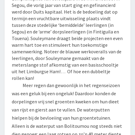
Segou, die vorig jaar van start ging en gefinancierd
werd door Duits kapitaal. Het is de bedoeling dat op
termijn een vruchtbare uitwisseling plaats vindt
tussen deze stedelijke ‘bemiddelde’ leerlingen (in
Segou) en de ‘arme’ dorpsleerlingen (in Fintiguila en
Touena). Souleymane draagt beide projecten een even
warm hart toe en stimuleert hun toekomstige
samenwerking. Noteer de blauwe werkoveralls van de
leerlingen, door Souleymane gemaakt van de
meterslange stof afkomstig van een basisschooltje
uit het Limburgse Ham!… Of hoe een dubbeltje
rollen kan!
Meer regen dan gewoonlijk in het regenseizoen
was een geluk bij een ongeluk! Daardoor konden de
dorpelingen vrij snel groenten kweken om hun dieet
van rijst en gierst aan te vullen. De waterputten
hielpen bij de bevloeiing van hun groentetuinen.
Alleen is de waterput van Bolitoumou nog steeds niet
diep genoeg: een laag rotsen op zo’n 40 meter diepte