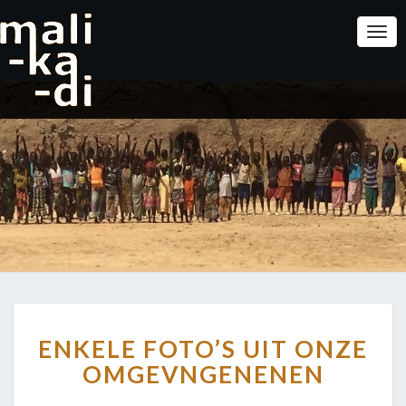
Togg
Navi
ENKELE
ENKELE FOTO’S UIT ONZE
FOTO’S
UIT
OMGEVNG
EN
EN
EN
ONZE