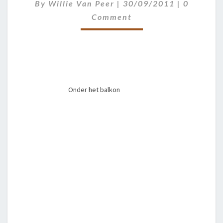
OMGEVNG
EN
EN
EN
Comment
By
Willie Van Peer
|
30/09/2011
|
0
Comment
Onder het balkon