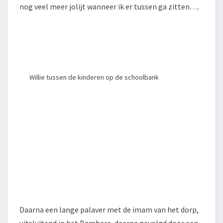
nog veel meer jolijt wanneer ik er tussen ga zitten….
Willie tussen de kinderen op de schoolbank
Daarna een lange palaver met de imam van het dorp,
uitsluitend in het Bambara, daarna gevolgd door een