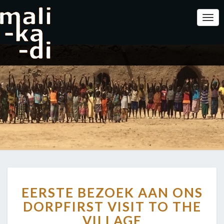
Togg
Navi
EERSTE
EERSTE BEZOEK AAN ONS
BEZOEK
AAN
DORP
FIRST VISIT TO THE
ONS
VILLAGE