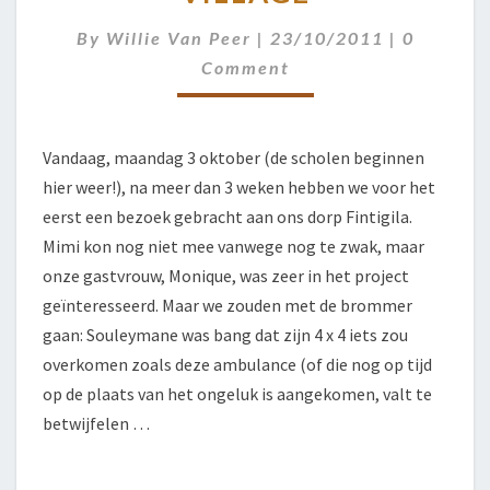
DORP
FIRST
VISIT
Comment
By
Willie Van Peer
|
23/10/2011
|
0
TO
Comment
THE
VILLAGE
Vandaag, maandag 3 oktober (de scholen beginnen
hier weer!), na meer dan 3 weken hebben we voor het
eerst een bezoek gebracht aan ons dorp Fintigila.
Mimi kon nog niet mee vanwege nog te zwak, maar
onze gastvrouw, Monique, was zeer in het project
geïnteresseerd. Maar we zouden met de brommer
gaan: Souleymane was bang dat zijn 4 x 4 iets zou
overkomen zoals deze ambulance (of die nog op tijd
op de plaats van het ongeluk is aangekomen, valt te
betwijfelen …