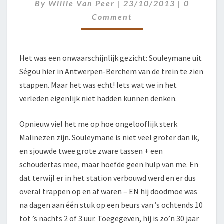
ANTWERPEN!
Comment
By
Willie Van Peer
|
23/10/2013
|
0
Comment
Het was een onwaarschijnlijk gezicht: Souleymane uit
Ségou hier in Antwerpen-Berchem van de trein te zien
stappen. Maar het was echt! Iets wat we in het
verleden eigenlijk niet hadden kunnen denken.
Opnieuw viel het me op hoe ongelooflijk sterk
Malinezen zijn. Souleymane is niet veel groter dan ik,
en sjouwde twee grote zware tassen + een
schoudertas mee, maar hoefde geen hulp van me. En
dat terwijl er in het station verbouwd werd en er dus
overal trappen op en af waren – EN hij doodmoe was
na dagen aan één stuk op een beurs van ’s ochtends 10
tot ’s nachts 2 of 3 uur. Toegegeven, hij is zo’n 30 jaar