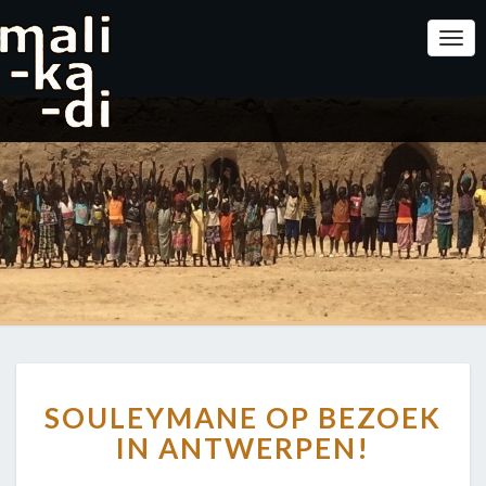
Togg
Navi
SOULEYMANE
SOULEYMANE OP BEZOEK
OP
BEZOEK
IN ANTWERPEN!
IN