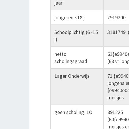
jaar
jongeren <18 j
7919200
Schoolplichtig (6 -15
3181749 (
j)
netto
61{e9940
scholingsgraad
(68 vr jon
Lager Onderwijs
71 {e994
jongens e
{e9940e0
meisjes
geen scholing LO
891225
(60{e994
meisjes e