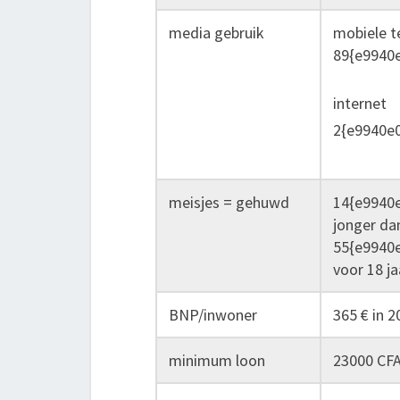
media gebruik
mobiele t
89{e9940
internet
2{e9940e
meisjes = gehuwd
14{e9940
jonger dan
55{e9940
voor 18 ja
BNP/inwoner
365 € in 2
minimum loon
23000 CF