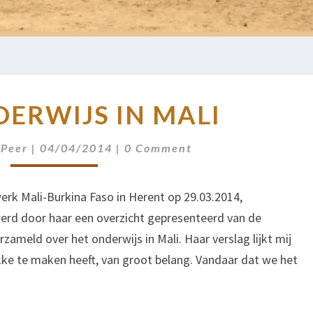
HET
ERWIJS IN MALI
ONDERWIJS
IN
Comments
MALI
 Peer
|
04/04/2014
|
0 Comment
erk Mali-Burkina Faso in Herent op 29.03.2014,
rd door haar een overzicht gepresenteerd van de
zameld over het onderwijs in Mali. Haar verslag lijkt mij
kke te maken heeft, van groot belang. Vandaar dat we het