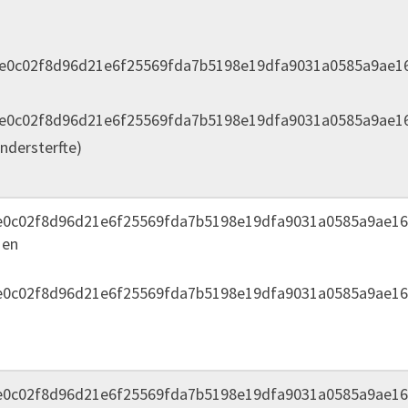
0e0c02f8d96d21e6f25569fda7b5198e19dfa9031a0585a9ae1
0e0c02f8d96d21e6f25569fda7b5198e19dfa9031a0585a9ae1
ndersterfte)
e0c02f8d96d21e6f25569fda7b5198e19dfa9031a0585a9ae16
 en
e0c02f8d96d21e6f25569fda7b5198e19dfa9031a0585a9ae16
e0c02f8d96d21e6f25569fda7b5198e19dfa9031a0585a9ae16