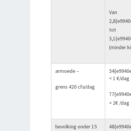
Van
2,8{e994
tot
3,1{e994
(minder ki
armoede –
54{e9940
< 1 €/dag
grens 420 cfa/dag
77{e9940
< 2€ /dag
bevolking onder 15
48{e9940