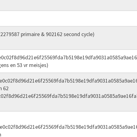
2279587 primaire & 902162 second cycle)
e0c02f8d96d21e6f25569fda7b5198e19dfa9031a0585a9ae16
gens en 53 vr meisjes)
0e0c02f8d96d21e6f25569fda7b5198e19dfa9031a0585a9ae1
n 62
c02f8d96d21e6f25569fda7b5198e19dfa9031a0585a9ae16fa
0e0c02f8d96d21e6f25569fda7b5198e19dfa9031a0585a9ae1
n