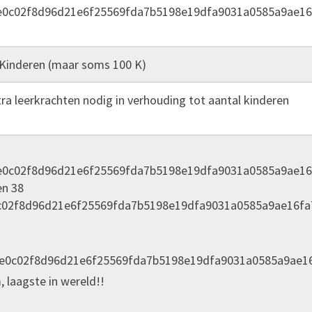
e0c02f8d96d21e6f25569fda7b5198e19dfa9031a0585a9ae16
 Kinderen (maar soms 100 K)
ra leerkrachten nodig in verhouding tot aantal kinderen
e0c02f8d96d21e6f25569fda7b5198e19dfa9031a0585a9ae16
en 38
c02f8d96d21e6f25569fda7b5198e19dfa9031a0585a9ae16fa
0e0c02f8d96d21e6f25569fda7b5198e19dfa9031a0585a9ae1
 laagste in wereld!!