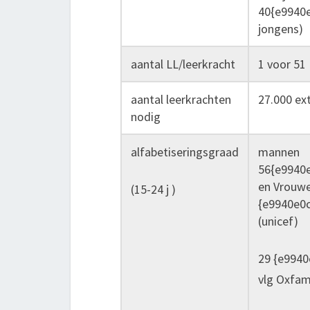
40{e9940
jongens)
aantal LL/leerkracht
1 voor 51
aantal leerkrachten
27.000 ext
nodig
alfabetiseringsgraad
mannen
56{e9940
en Vrouw
(15-24 j )
{e9940e0
(unicef)
29 {e994
vlg Oxfam,