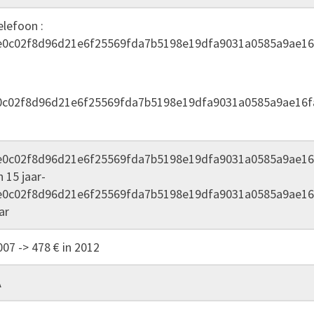
elefoon :
e0c02f8d96d21e6f25569fda7b5198e19dfa9031a0585a9ae16
0c02f8d96d21e6f25569fda7b5198e19dfa9031a0585a9ae16f
e0c02f8d96d21e6f25569fda7b5198e19dfa9031a0585a9ae16
 15 jaar-
e0c02f8d96d21e6f25569fda7b5198e19dfa9031a0585a9ae16
ar
007 -> 478 € in 2012
A