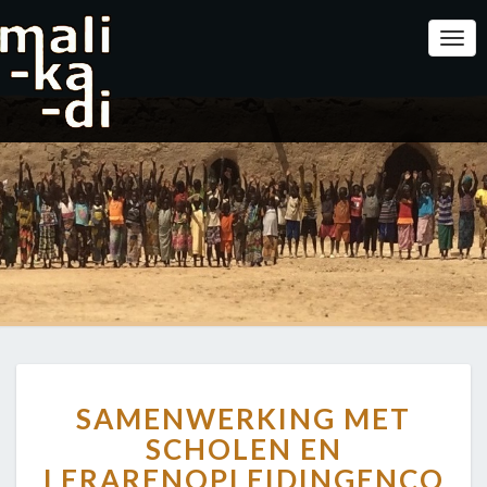
Togg
Navi
SAMENWERKING
SAMENWERKING MET
MET
SCHOLEN
SCHOLEN EN
EN
LERARENOPLEIDINGEN
CO