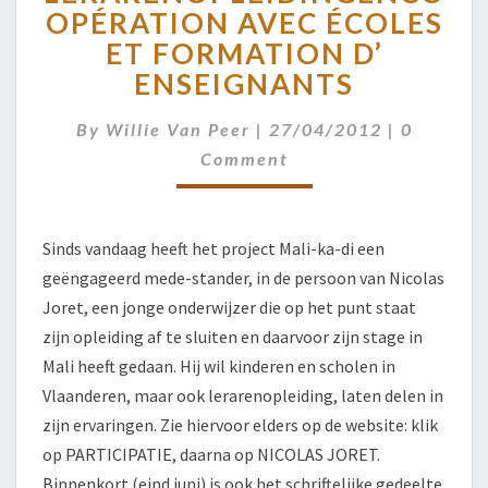
LERARENOPLEIDINGEN
CO
OPÉRATION AVEC ÉCOLES
AVEC
ET FORMATION D’
ÉCOLES
ET
ENSEIGNANTS
FORMATION
D’
Comment
By
Willie Van Peer
|
27/04/2012
|
0
ENSEIGNANTS
Comment
Sinds vandaag heeft het project Mali-ka-di een
geëngageerd mede-stander, in de persoon van Nicolas
Joret, een jonge onderwijzer die op het punt staat
zijn opleiding af te sluiten en daarvoor zijn stage in
Mali heeft gedaan. Hij wil kinderen en scholen in
Vlaanderen, maar ook lerarenopleiding, laten delen in
zijn ervaringen. Zie hiervoor elders op de website: klik
op PARTICIPATIE, daarna op NICOLAS JORET.
Binnenkort (eind juni) is ook het schriftelijke gedeelte