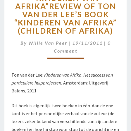
DE
AFRIKA”
REVIEW OF TON
LEE’S
VAN DER LEE’S BOOK
BOEK
“KINDEREN
“KINDEREN VAN AFRIKA”
VAN
(CHILDREN OF AFRIKA)
AFRIKA”
REVIEW
OF
Comment
By
Willie Van Peer
|
19/11/2011
|
0
TON
Comment
VAN
DER
LEE’S
BOOK
Ton van der Lee:
Kinderen van Afrika
.
Het success van
“KINDEREN
particuliere hulpprojecten.
Amsterdam: Uitgeverij
VAN
AFRIKA”
Balans, 2011.
(CHILDREN
OF
Dit boek is eigenlijk twee boeken in één. Aan de ene
AFRIKA)
kant is er het persoonlijke verhaal van de auteur (de
lezers zeker bekend van verschillende van zijn andere
boeken) en hoe hij stap voor stap tot de oprichting en