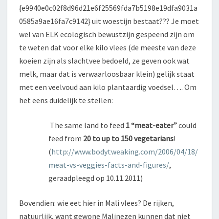
{e9940e0c02f8d96d21e6f25569fda7b5198e19dfa9031a
0585a9ae16fa7c9142} uit woestijn bestaat??? Je moet
wel van ELK ecologisch bewustzijn gespeend zijn om
te weten dat voor elke kilo vlees (de meeste van deze
koeien zijn als slachtvee bedoeld, ze geven ook wat
melk, maar dat is verwaarloosbaar klein) gelijk staat
met een veelvoud aan kilo plantaardig voedsel…. Om
het eens duidelijk te stellen:
The same land to feed
1 “meat-eater”
could
feed from
20 to up to 150 vegetarians
!
(
http://www.bodytweaking.com/2006/04/18/
meat-vs-veggies-facts-and-figures/
,
geraadpleegd op 10.11.2011)
Bovendien: wie eet hier in Mali vlees? De rijken,
natuurlijk, want gewone Malinezen kunnen dat niet