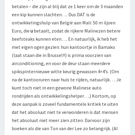
betalen – die zijn al blij dat ze 1 keer om de 3 maanden
een kip kunnen slachten…. Dus DAT is de
ontwikkelingshulp van België aan Mali: 50 m iljoen
Euro, die
u
betaalt, zodat de rijkere Malinezen betere
beefsteaks kunnen eten…. En natuurlijk, ik heb het
met eigen ogen gezien: hun kantoortje in Bamako
(laat staan die in Brussel!!) is prima voorzien van
airconditioning, en voor de deur staan meerdere
spikspinternieuwe witte keurig gewassen 4×4’s. (Om
na de kantooruren naar huis te rijden, natuurlijk…. Je
kunt toch niet in een gewone Malinese auto
rondrijden als ontwikkelingshelper….) Kortom, op
deze aanpak is zoveel fundamentele kritiek te uiten
dat het absoluut niet te verwonderen is dat mensen
het absoluut niet meer zien zitten. Darvoor zijn
boeken als die van Ton van der Lee zo belangrijk. (Al