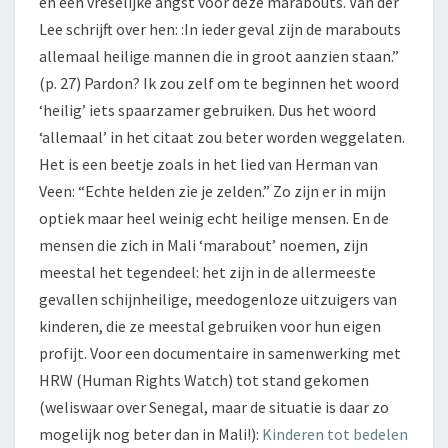
en een vreselijke angst voor deze marabouts. Van der
Lee schrijft over hen: :In ieder geval zijn de marabouts
allemaal heilige mannen die in groot aanzien staan.”
(p. 27) Pardon? Ik zou zelf om te beginnen het woord
‘heilig’ iets spaarzamer gebruiken. Dus het woord
‘allemaal’ in het citaat zou beter worden weggelaten.
Het is een beetje zoals in het lied van Herman van
Veen: “Echte helden zie je zelden.” Zo zijn er in mijn
optiek maar heel weinig echt heilige mensen. En de
mensen die zich in Mali ‘marabout’ noemen, zijn
meestal het tegendeel: het zijn in de allermeeste
gevallen schijnheilige, meedogenloze uitzuigers van
kinderen, die ze meestal gebruiken voor hun eigen
profijt. Voor een documentaire in samenwerking met
HRW (Human Rights Watch) tot stand gekomen
(weliswaar over Senegal, maar de situatie is daar zo
mogelijk nog beter dan in Mali!):
Kinderen tot bedelen