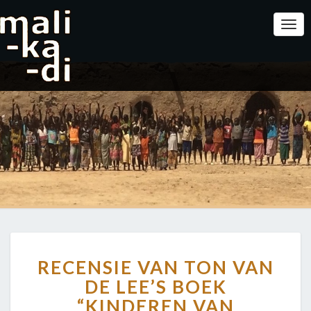
Togg
Navi
RECENSIE
RECENSIE VAN TON VAN
VAN
TON
DE LEE’S BOEK
VAN
“KINDEREN VAN