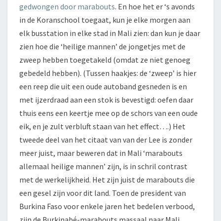
gedwongen door marabouts
. En hoe het er ‘s avonds
in de Koranschool toegaat, kun je elke morgen aan
elk busstation in elke stad in Mali zien: dan kun je daar
zien hoe die ‘heilige mannen’ de jongetjes met de
zweep hebben toegetakeld (omdat ze niet genoeg
gebedeld hebben). (Tussen haakjes: de ‘zweep’ is hier
een reep die uit een oude autoband gesneden is en
met ijzerdraad aan een stok is bevestigd: oefen daar
thuis eens een keertje mee op de schors van een oude
eik, en je zult verbluft staan van het effect….) Het
tweede deel van het citaat van van der Lee is zonder
meer juist, maar beweren dat in Mali ‘marabouts
allemaal heilige mannen’ zijn, is in schril contrast
met de werkelijkheid. Het zijn juist de marabouts die
een gesel zijn voor dit land. Toen de president van
Burkina Faso voor enkele jaren het bedelen verbood,
zijn de Burkinabé-marabouts massaal naar Mali