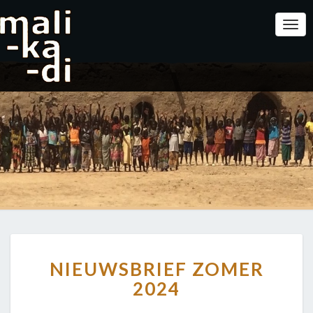
Togg
Navi
NIEUWSBRIEF
NIEUWSBRIEF ZOMER
ZOMER
2024
2024