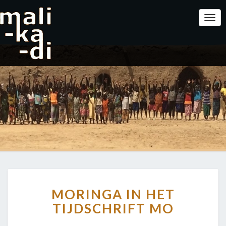
Togg
Navi
MORINGA
MORINGA IN HET
IN
HET
TIJDSCHRIFT MO
TIJDSCHRIFT