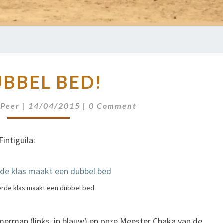
DUBBEL
BBEL BED!
BED!
Comments
 Peer
|
14/04/2015
|
0 Comment
intiguila:
erde klas maakt een dubbel bed
erman (links, in blauw) en onze Meester Chaka van de