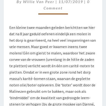
Comment
By
Willie Van Peer
|
11/07/2019
|
0
Comment
Een kleine twee maanden geleden berichtten we hier
dat na 8 jaar geduld oefenen eindelijk een molen in
het dorp is gearriveerd, na heel veel inspanningen van
vele mensen. Maar goed: er kwamen ineens twee
molens! Eén om gierst te malen, waardoor het zware
corvee van de vrouwen (urenlang in de hitte de zaden
te pletten) verlicht wordt én één om carité-noten te
pletten. Omdat er in een grote zone rond het dorp
massa’s karité-bomen staan, waarvan de geplette
noten olie/boter opleveren. Die ‘boter’ wordt door de
Malinezen gebruikt om te bakken, maar ook als
‘bindmiddel’ om de kwaliteit van gedroogde leem-
stenen te verhogen (bv. de grote moskee van Djenné,