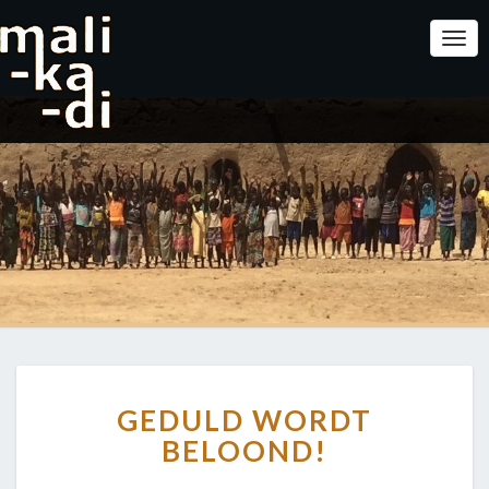
Togg
Navi
GEDULD
GEDULD WORDT
WORDT
BELOOND!
BELOOND!