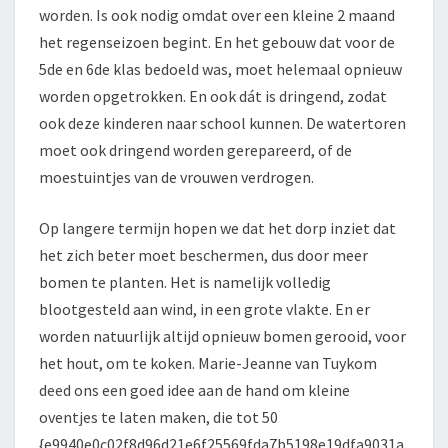
worden. Is ook nodig omdat over een kleine 2 maand
het regenseizoen begint. En het gebouw dat voor de
5de en 6de klas bedoeld was, moet helemaal opnieuw
worden opgetrokken. En ook dát is dringend, zodat
ook deze kinderen naar school kunnen. De watertoren
moet ook dringend worden gerepareerd, of de
moestuintjes van de vrouwen verdrogen.
Op langere termijn hopen we dat het dorp inziet dat
het zich beter moet beschermen, dus door meer
bomen te planten. Het is namelijk volledig
blootgesteld aan wind, in een grote vlakte. En er
worden natuurlijk altijd opnieuw bomen gerooid, voor
het hout, om te koken. Marie-Jeanne van Tuykom
deed ons een goed idee aan de hand om kleine
oventjes te laten maken, die tot 50
{e9940e0c02f8d96d21e6f25569fda7b5198e19dfa9031a