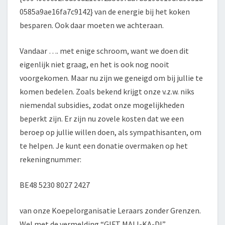
0585a9ae16fa7c9142} van de energie bij het koken
besparen. Ook daar moeten we achteraan.
Vandaar …. met enige schroom, want we doen dit
eigenlijk niet graag, en het is ook nog nooit
voorgekomen. Maar nu zijn we geneigd om bij jullie te
komen bedelen. Zoals bekend krijgt onze v.z.w. niks
niemendal subsidies, zodat onze mogelijkheden
beperkt zijn. Er zijn nu zovele kosten dat we een
beroep op jullie willen doen, als sympathisanten, om
te helpen. Je kunt een donatie overmaken op het
rekeningnummer:
BE48 5230 8027 2427
van onze Koepelorganisatie Leraars zonder Grenzen.
Wel met de vermelding “GIFT MALI-KA-DI”.