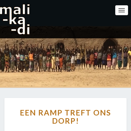
Togg
Navi
EEN
EEN RAMP TREFT ONS
RAMP
TREFT
DORP!
ONS