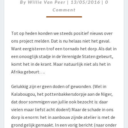
DORP!
Comment
By
Willie Van Peer
|
13/05/2016
|
0
Comment
Tot op heden konden we steeds positief nieuws over
ons project melden. Dat is nu helaas niet het geval.
Want eergisteren trof een tornado het dorp. Als dat in
een onooglijk stadje in de Verenigde Staten gebeurt,
komt het in de krant. Maar natuurlijk niet als het in
Afrika gebeurt….
Gelukkig zijn er geen doden of gewonden. (Wel in
Kalabougou, het pottenbakkersdorpje aan de Niger,
dat door sommigen van jullie ook bezocht is: daar
vielen maar liefst acht doden!) Maar de schade in ons
dorp is enorm: het in aanbouw zijnde atelier is met de
grond gelijk gemaakt. In een vorig bericht (naar onder