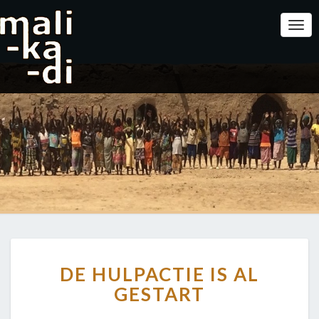
Togg
Navi
DE
DE HULPACTIE IS AL
HULPACTIE
IS
GESTART
AL