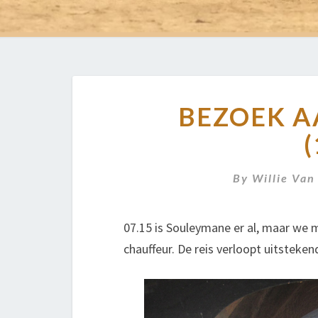
BEZOEK 
(
By
Willie Van
07.15 is Souleymane er al, maar we
chauffeur. De reis verloopt uitstek