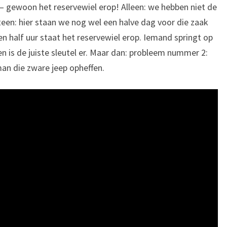
 – gewoon het reservewiel erop! Alleen: we hebben niet de
meteen: hier staan we nog wel een halve dag voor die zaak
en half uur staat het reservewiel erop. Iemand springt op
 is de juiste sleutel er. Maar dan: probleem nummer 2:
an die zware jeep opheffen.