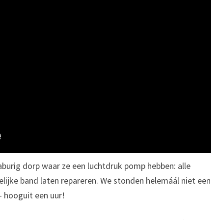
burig dorp waar ze een luchtdruk pomp hebben: alle
lijke band laten repareren. We stonden helemáál niet een
– hooguit een uur!