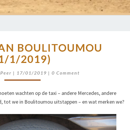
BEZOEK
AAN BOULITOUMOU
AAN
BOULITOUMOU
1/1/2019)
(1/1/2019)
Comments
 Peer
|
17/01/2019
|
0 Comment
 moeten wachten op de taxi – andere Mercedes, andere
end, tot we in Boulitoumou uitstappen – en wat merken we?