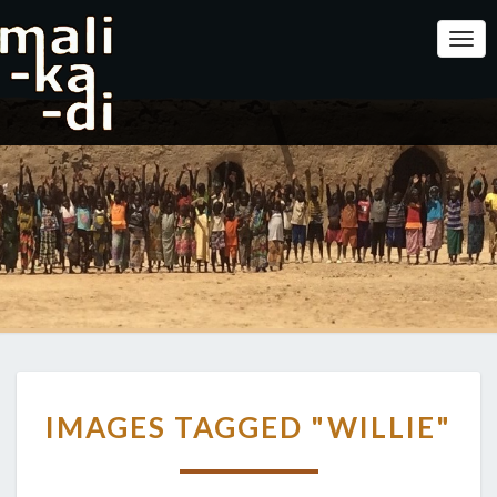
Togg
IMAGES
IMAGES TAGGED "WILLIE"
TAGGED
"WILLIE"