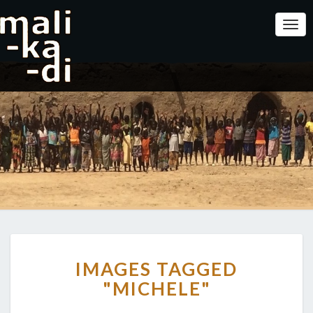
Togg
IMAGES
IMAGES TAGGED
TAGGED
"MICHELE"
"MICHELE"