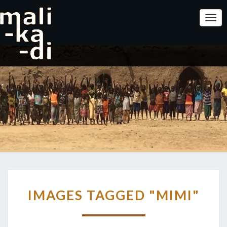
Togg
IMAGES
IMAGES TAGGED "MIMI"
TAGGED
"MIMI"